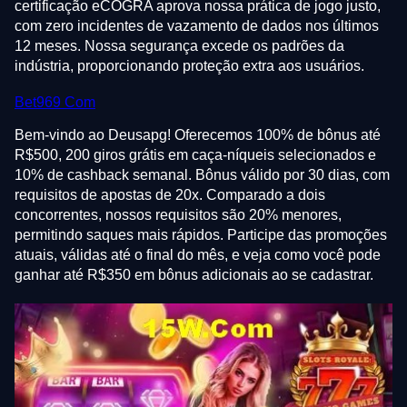
certificação eCOGRA aprova nossa prática de jogo justo,
com zero incidentes de vazamento de dados nos últimos
12 meses. Nossa segurança excede os padrões da
indústria, proporcionando proteção extra aos usuários.
Bet969 Com
Bem-vindo ao Deusapg! Oferecemos 100% de bônus até
R$500, 200 giros grátis em caça-níqueis selecionados e
10% de cashback semanal. Bônus válido por 30 dias, com
requisitos de apostas de 20x. Comparado a dois
concorrentes, nossos requisitos são 20% menores,
permitindo saques mais rápidos. Participe das promoções
atuais, válidas até o final do mês, e veja como você pode
ganhar até R$350 em bônus adicionais ao se cadastrar.