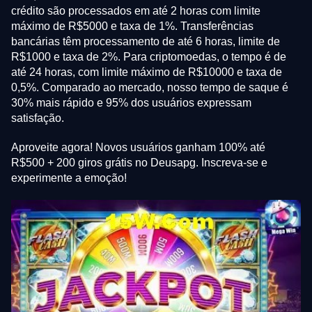
crédito são processados em até 2 horas com limite
máximo de R$5000 e taxa de 1%. Transferências
bancárias têm processamento de até 6 horas, limite de
R$1000 e taxa de 2%. Para criptomoedas, o tempo é de
até 24 horas, com limite máximo de R$10000 e taxa de
0,5%. Comparado ao mercado, nosso tempo de saque é
30% mais rápido e 95% dos usuários expressam
satisfação.
Aproveite agora! Novos usuários ganham 100% até
R$500 + 200 giros grátis no Deusapg. Inscreva-se e
experimente a emoção!