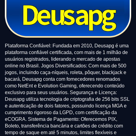
Plataforma Confiável: Fundada em 2010, Deusapg é uma
plataforma confiável certificada, com mais de 1 milhão de
usuários registrados, liderando o mercado de apostas
online no Brasil. Jogos Diversificados: Com mais de 500
jogos, incluindo caça-níqueis, roleta, pôquer, blackjack e
bacará, Deusapg conta com fornecedores renomados
como NetEnt e Evolution Gaming, oferecendo conteúdo
exclusivo para seus usuários. Segurança e Licença:
Deusapg utiliza tecnologia de criptografia de 256 bits SSL
e autenticação de dois fatores, possuindo licença MGA e
cumprimento rigoroso da LGPD, com certificação da
eCOGRA. Sistema de Pagamento: Oferecemos PIX,
Boleto, transferência bancária e cartões de crédito com
tempo de saque em até 5 minutos, limites flexíveis e