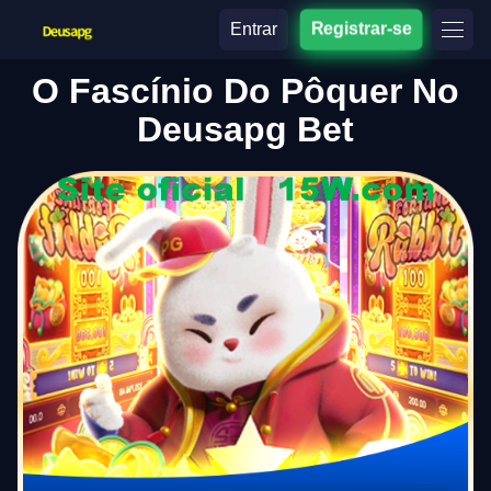
Entrar
Registrar-se
O Fascínio Do Pôquer No
Deusapg Bet